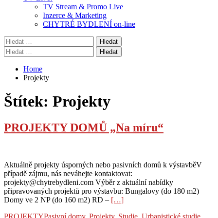
TV Stream & Promo Live
Inzerce & Marketing
CHYTRÉ BYDLENÍ on-line
Vyhledávání
Vyhledávání
Home
Projekty
Štítek:
Projekty
PROJEKTY DOMŮ „Na míru“
Aktuálně projekty úsporných nebo pasivních domů k výstavběV
případě zájmu, nás neváhejte kontaktovat:
projekty@chytrebydleni.com Výběr z aktuální nabídky
připravovaných projektů pro výstavbu: Bungalovy (do 180 m2)
Domy ve 2 NP (do 160 m2) RD –
[…]
PROJEKTY
Pasivní domy
,
Projekty
,
Studie
,
Urbanistické studie
,