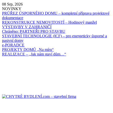
Skip
08 Srp, 2026
to
NOVINKY
content
PRŮŘEZ ÚSPORNÉHO DOMU – kompletní příprava projektové
dokumentace
REKONSTRUKCE NEMOVITOSTÍ – Hodinový manžel
VÝSTAVBY V ZAHRANIČÍ
Chráněno: PARTNEŘI PRO STAVBU
STAVEBNÍ TECHNOLOGIE (ICF) – pro energeticky úsporné a
pasivní domy
e-PORADCE
PROJEKTY DOMŮ „Na míru“
REALIZACE – „Jak nám staví dům…“