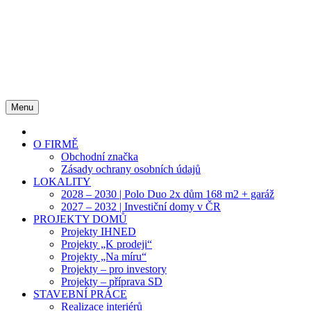
Menu
Home
O FIRMĚ
Obchodní značka
Zásady ochrany osobních údajů
LOKALITY
2028 – 2030 | Polo Duo 2x dům 168 m2 + garáž
2027 – 2032 | Investiční domy v ČR
PROJEKTY DOMŮ
Projekty IHNED
Projekty „K prodeji“
Projekty „Na míru“
Projekty – pro investory
Projekty – příprava SD
STAVEBNÍ PRÁCE
Realizace interiérů