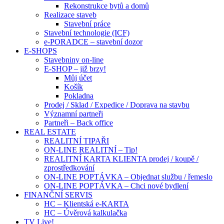
Rekonstrukce bytů a domů
Realizace staveb
Stavební práce
Stavební technologie (ICF)
e-PORADCE – stavební dozor
E-SHOPS
Stavebniny on-line
E-SHOP – již brzy!
Můj účet
Košík
Pokladna
Prodej / Sklad / Expedice / Doprava na stavbu
Významní partneři
Partneři – Back office
REAL ESTATE
REALITNÍ TIPAŘI
ON-LINE REALITNÍ – Tip!
REALITNÍ KARTA KLIENTA prodej / koupě /
zprostředkování
ON-LINE POPTÁVKA – Objednat službu / řemeslo
ON-LINE POPTÁVKA – Chci nové bydlení
FINANČNÍ SERVIS
HC – Klientská e-KARTA
HC – Úvěrová kalkulačka
TV Live!